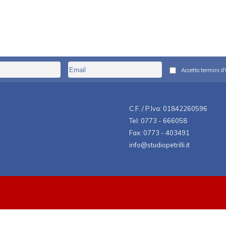
Accetto termini d'
C.F. / P.Iva: 01842260596
Tel: 0773 - 666058
Fax: 0773 - 403491
info@studiopetrilli.it