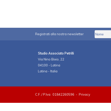
Registrati alla nostra newsletter
Studio Associato Petrilli
Via Nino Bixio, 22
04100 - Latina
Latina - Italia
C.F. / P.Iva: 01842260596 -
Privacy