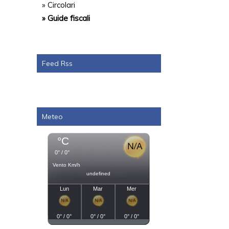
» Circolari
» Guide fiscali
Feed Rss
Meteo
°C
0° / 0°
Vento Km/h
undefined
Lun
Mar
Mer
0° / 0°
0° / 0°
0° / 0°