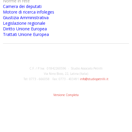
Norme in rete
Camera dei deputati
Motore di ricerca infoleges
Giustizia Amministrativa
Legislazione regionale
Diritto Unione Europea
Trattati Unione Europea
C.F. / P.Iva: 01842260596 - Studio Associato Petrilli
Via Nino Bixio, 22, Latina (Italia)
Tel: 0773 - 666058 Fax: 0773 - 403491
info@studiopetrilli.it
Versione Completa